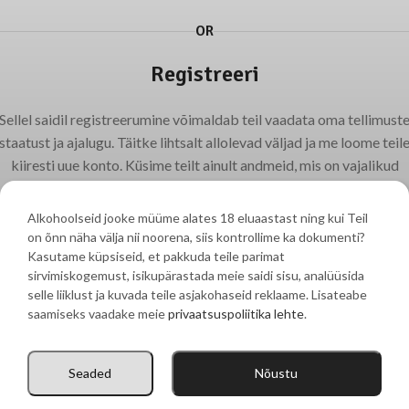
OR
Registreeri
Sellel saidil registreerumine võimaldab teil vaadata oma tellimust
staatust ja ajalugu. Täitke lihtsalt allolevad väljad ja me loome teil
kiiresti uue konto. Küsime teilt ainult andmeid, mis on vajalikud
ostuprotsessi kiiremaks ja lihtsamaks muutmiseks
Alkohoolseid jooke müüme alates 18 eluaastast ning kui Teil
REGISTREERU
on õnn näha välja nii noorena, siis kontrollime ka dokumenti?
Kasutame küpsiseid, et pakkuda teile parimat
sirvimiskogemust, isikupärastada meie saidi sisu, analüüsida
Mere 83 Võsu 45501, Haljala vald, Lääne-Virumaakond
selle liiklust ja kuvada teile asjakohaseid reklaame. Lisateabe
saamiseks vaadake meie
privaatsuspoliitika lehte
.
Ailemarket OÜ | Tel:
+372 5374 6555
| E-post:
pitsa@vosupitsa.ee
Seaded
Nõustu
Pood
Ostukorv
Minu konto