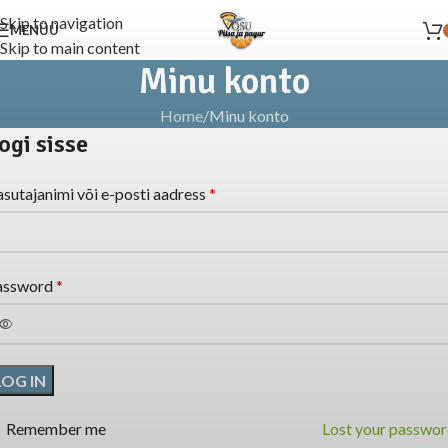
Skip to navigation
MENÜÜ
Skip to main content
Minu konto
Home
Minu konto
ogi sisse
sutajanimi või e-posti aadress
*
assword
*
LOG IN
Remember me
Lost your passwo