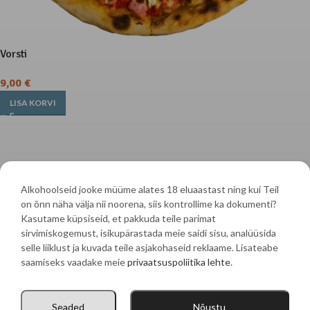
Vorsti
9,00
€
LISA KORVI
Alkohoolseid jooke müüme alates 18 eluaastast ning kui Teil
on õnn näha välja nii noorena, siis kontrollime ka dokumenti?
Kasutame küpsiseid, et pakkuda teile parimat
sirvimiskogemust, isikupärastada meie saidi sisu, analüüsida
Mere 83 Võsu 45501, Haljala vald, Lääne-Virumaakond
selle liiklust ja kuvada teile asjakohaseid reklaame. Lisateabe
saamiseks vaadake meie
privaatsuspoliitika lehte
.
Ailemarket OÜ | Tel:
+372 5374 6555
| E-post:
pitsa@vosupitsa.ee
Seaded
Nõustu