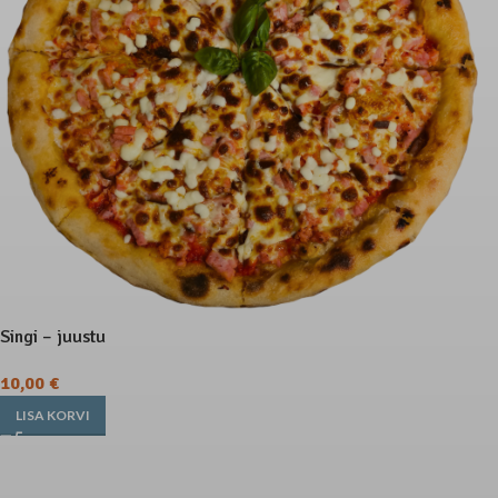
Singi – juustu
10,00
€
LISA KORVI