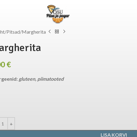
eht
Pitsad
Margherita
argherita
00
€
rgeenid:
gluteen, piimatooted
LISA KORVI