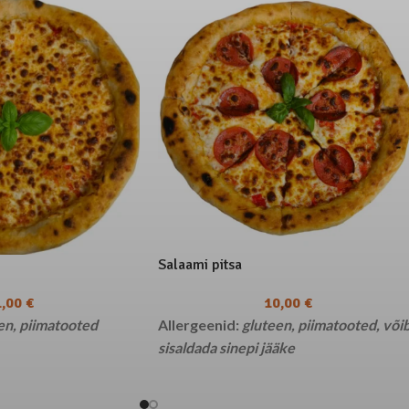
Salaami pitsa
1,00
€
10,00
€
en, piimatooted
Allergeenid:
gluteen, piimatooted, või
sisaldada sinepi jääke