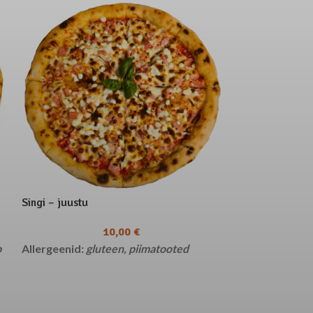
Singi – juustu
Vorsti
10,00
€
b
Allergeenid:
gluteen, piimatooted
Allergeenid:
gl
sisaldada soja, -
piimakomponente