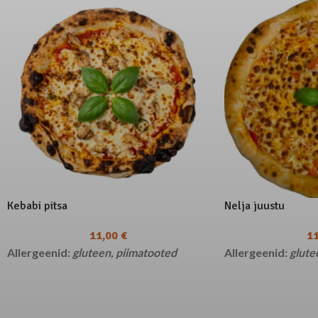
Kebabi pitsa
Nelja juustu
11,00
€
1
Allergeenid:
gluteen, piimatooted
Allergeenid:
glute