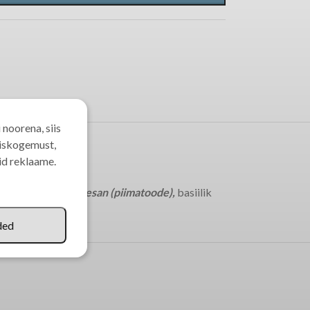
 noorena, siis
miskogemust,
eid reklaame.
rella juust Parmesan (piimatoode),
basiilik
ded