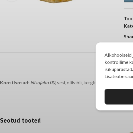
Too
Kat
Sha
Alkohoolseid j
kontrollime k
isikupärastada
Lisateabe sa
Koostisosad:
Nisujahu 00,
vesi, oliiviõli, kergitusaine ( aktiivne 
Seotud tooted