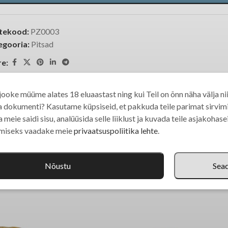
tekood:
PZ0003
egooria:
Pitsad
re:
ooke müüme alates 18 eluaastast ning kui Teil on õnn näha välja nii
a dokumenti? Kasutame küpsiseid, et pakkuda teile parimat sirvi
KIRJELDUS
 meie saidi sisu, analüüsida selle liiklust ja kuvada teile asjakohas
amiseks vaadake meie
privaatsuspoliitika lehte
.
juuretis o-tentic
sisaldab gluteeni jääke
), sool, suhkur, tomat,
mozza
Nõustu
Sea