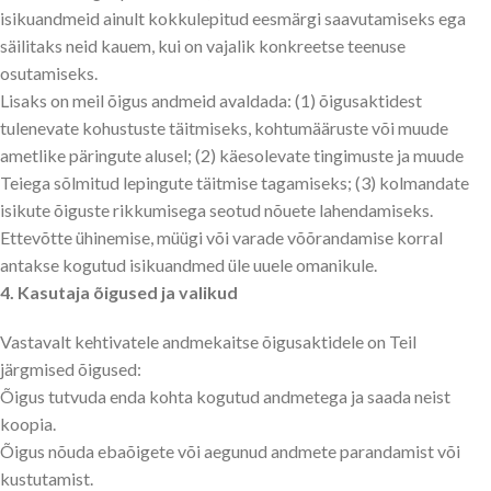
isikuandmeid ainult kokkulepitud eesmärgi saavutamiseks ega
säilitaks neid kauem, kui on vajalik konkreetse teenuse
osutamiseks.
Lisaks on meil õigus andmeid avaldada: (1) õigusaktidest
tulenevate kohustuste täitmiseks, kohtumääruste või muude
ametlike päringute alusel; (2) käesolevate tingimuste ja muude
Teiega sõlmitud lepingute täitmise tagamiseks; (3) kolmandate
isikute õiguste rikkumisega seotud nõuete lahendamiseks.
Ettevõtte ühinemise, müügi või varade võõrandamise korral
antakse kogutud isikuandmed üle uuele omanikule.
4. Kasutaja õigused ja valikud
Vastavalt kehtivatele andmekaitse õigusaktidele on Teil
järgmised õigused:
Õigus tutvuda enda kohta kogutud andmetega ja saada neist
koopia.
Õigus nõuda ebaõigete või aegunud andmete parandamist või
kustutamist.