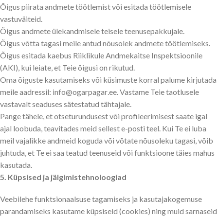
Õigus piirata andmete töötlemist või esitada töötlemisele
vastuväiteid.
Õigus andmete ülekandmisele teisele teenusepakkujale.
Õigus võtta tagasi meile antud nõusolek andmete töötlemiseks.
Õigus esitada kaebus Riiklikule Andmekaitse Inspektsioonile
(AKI), kui leiate, et Teie õigusi on rikutud.
Oma õiguste kasutamiseks või küsimuste korral palume kirjutada
meile aadressil: info@
ogarpagar
.ee. Vastame Teie taotlusele
vastavalt seaduses sätestatud tähtajale.
Pange tähele, et otseturundusest või profileerimisest saate igal
ajal loobuda, teavitades meid sellest e-posti teel. Kui Te ei luba
meil vajalikke andmeid koguda või võtate nõusoleku tagasi, võib
juhtuda, et Te ei saa teatud teenuseid või funktsioone täies mahus
kasutada.
5. Küpsised ja jälgimistehnoloogiad
Veebilehe funktsionaalsuse tagamiseks ja kasutajakogemuse
parandamiseks kasutame küpsiseid (cookies) ning muid sarnaseid