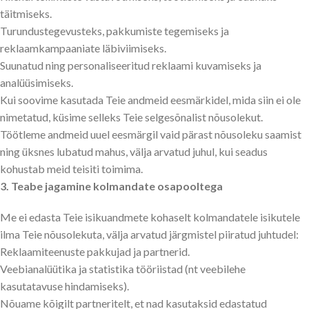
täitmiseks.
Turundustegevusteks, pakkumiste tegemiseks ja
reklaamkampaaniate läbiviimiseks.
Suunatud ning personaliseeritud reklaami kuvamiseks ja
analüüsimiseks.
Kui soovime kasutada Teie andmeid eesmärkidel, mida siin ei ole
nimetatud, küsime selleks Teie selgesõnalist nõusolekut.
Töötleme andmeid uuel eesmärgil vaid pärast nõusoleku saamist
ning üksnes lubatud mahus, välja arvatud juhul, kui seadus
kohustab meid teisiti toimima.
3. Teabe jagamine kolmandate osapooltega
Me ei edasta Teie isikuandmete kohaselt kolmandatele isikutele
ilma Teie nõusolekuta, välja arvatud järgmistel piiratud juhtudel:
Reklaamiteenuste pakkujad ja partnerid.
Veebianalüütika ja statistika tööriistad (nt veebilehe
kasutatavuse hindamiseks).
Nõuame kõigilt partneritelt, et nad kasutaksid edastatud