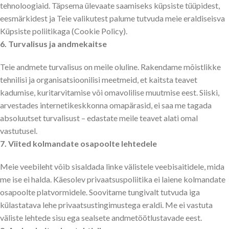
tehnoloogiaid. Täpsema ülevaate saamiseks küpsiste tüüpidest,
eesmärkidest ja Teie valikutest palume tutvuda meie eraldiseisva
Küpsiste poliitikaga (Cookie Policy).
6. Turvalisus ja andmekaitse
Teie
andmete
turvalisus on meile oluline. Rakendame mõistlikke
tehnilisi ja organisatsioonilisi meetmeid, et kaitsta teavet
kadumise, kuritarvitamise või omavolilise muutmise eest. Siiski,
arvestades internetikeskkonna omapärasid, ei saa me tagada
absoluutset turvalisust – edastate meile teavet alati omal
vastutusel.
7. Viited kolmandate osapoolte lehtedele
Meie veebileht võib sisaldada linke välistele veebisaitidele, mida
me ise ei halda. Käesolev privaatsuspoliitika ei laiene kolmandate
osapoolte platvormidele. Soovitame tungivalt tutvuda iga
külastatava lehe privaatsustingimustega eraldi. Me ei vastuta
väliste lehtede sisu ega sealsete andmetöötlustavade eest.