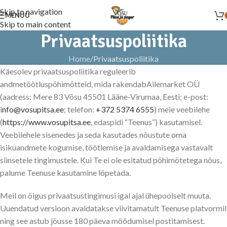
Skip to navigation
MENÜÜ
Skip to main content
Privaatsuspoliitika
Home
Privaatsuspoliitika
Käesolev privaatsuspoliitika reguleerib
andmetöötluspõhimõtteid, mida rakendab
Ailemarket
OÜ
(aadress:
Mere 83 Võsu 45501 Lääne-Virumaa
, Eesti; e-post:
i
nfo@vosupitsa.ee
; telefon:
+372 53
74
6555
) meie veebilehe
(
https://www.vosupitsa.ee
, edaspidi “Teenus”) kasutamisel.
Veebilehele sisenedes ja seda kasutades nõustute oma
isikuandmete kogumise, töötlemise ja avaldamisega vastavalt
siinsetele tingimustele. Kui Te ei ole esitatud põhimõtetega nõus,
palume Teenuse kasutamine lõpetada.
Meil on õigus privaatsustingimusi igal ajal ühepoolselt muuta.
Uuendatud versioon avaldatakse viivitamatult Teenuse platvormil
ning see astub jõusse 180 päeva möödumisel postitamisest.