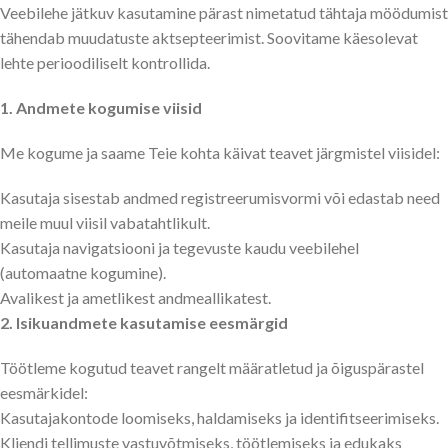
Veebilehe jätkuv kasutamine pärast nimetatud tähtaja möödumist
tähendab muudatuste aktsepteerimist. Soovitame käesolevat
lehte perioodiliselt kontrollida.
1. Andmete kogumise viisid
Me kogume ja saame Teie kohta käivat teavet järgmistel viisidel:
Kasutaja sisestab andmed registreerumisvormi või edastab need
meile muul viisil vabatahtlikult.
Kasutaja navigatsiooni ja tegevuste kaudu veebilehel
(automaatne kogumine).
Avalikest ja ametlikest andmeallikatest.
2. Isikuandmete kasutamise eesmärgid
Töötleme kogutud teavet rangelt määratletud ja õiguspärastel
eesmärkidel:
Kasutajakontode loomiseks, haldamiseks ja identifitseerimiseks.
Kliendi tellimuste vastuvõtmiseks, töötlemiseks ja edukaks