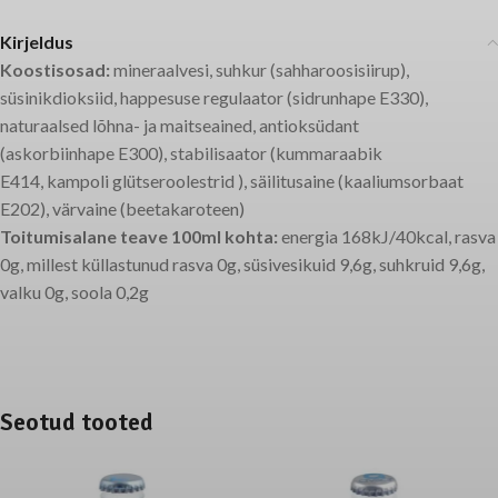
Kirjeldus
Koostisosad:
mineraalvesi, suhkur (sahharoosisiirup),
süsinikdioksiid, happesuse regulaator (sidrunhape E330),
naturaalsed lõhna- ja maitseained, antioksüdant
(askorbiinhape E300), stabilisaator (kummaraabik
E414, kampoli glütseroolestrid ), säilitusaine (kaaliumsorbaat
E202), värvaine (beetakaroteen)
Toitumisalane teave 100ml kohta:
energia 168kJ/40kcal, rasva
0g, millest küllastunud rasva 0g, süsivesikuid 9,6g, suhkruid 9,6g,
valku 0g, soola 0,2g
Seotud tooted