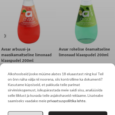
Avsar arbuusi-ja
Avsar rohelise õnamaitseline
maasikamaitseline limonaad
limonaad klaaspudel 200ml
klaaspudel 200ml
1,10
€
1,10
€
Hind sisaldab panti
Alkohoolseid jooke müüme alates 18 eluaastast ning kui Teil
Hind sisaldab panti
on õnn näha välja nii noorena, siis kontrollime ka dokumenti?
Kasutame küpsiseid, et pakkuda teile parimat
sirvimiskogemust, isikupärastada meie saidi sisu, analüüsida
Mere 83 Võsu 45501, Haljala vald, Lääne-Virumaakond
selle liiklust ja kuvada teile asjakohaseid reklaame. Lisateabe
saamiseks vaadake meie
privaatsuspoliitika lehte
.
Ailemarket OÜ | Tel:
+372 5374 6555
| E-post:
pitsa@vosupitsa.ee