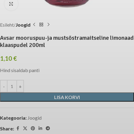
Click to enlarge
Esileht
Joogid
Avsar mooruspuu-ja mustsõstramaitseline limonaad
klaaspudel 200ml
1,10
€
Hind sisaldab panti
LISA KORVI
Kategooria:
Joogid
Share: