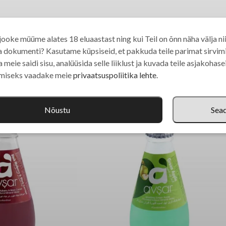
ooke müüme alates 18 eluaastast ning kui Teil on õnn näha välja nii
a dokumenti? Kasutame küpsiseid, et pakkuda teile parimat sirvi
 meie saidi sisu, analüüsida selle liiklust ja kuvada teile asjakohas
amiseks vaadake meie
privaatsuspoliitika lehte
.
Nõustu
Sea