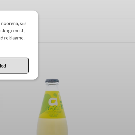
 noorena, siis
miskogemust,
eid reklaame.
ded