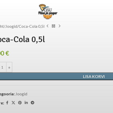
eht
Joogid
Coca-Cola 0,5l
ca-Cola 0,5l
00
€
LISA KORVI
egooria:
Joogid
re: