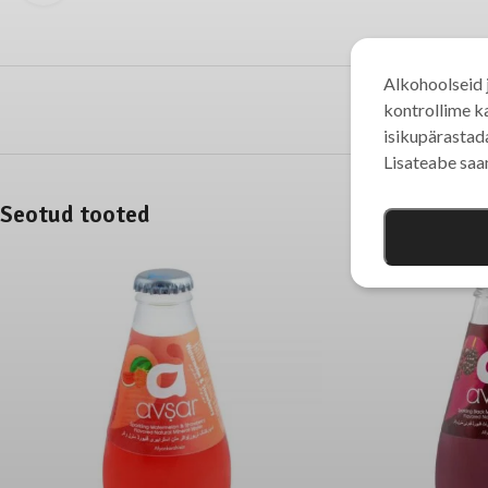
Alkohoolseid j
kontrollime k
isikupärastada
Lisateabe sa
Seotud tooted