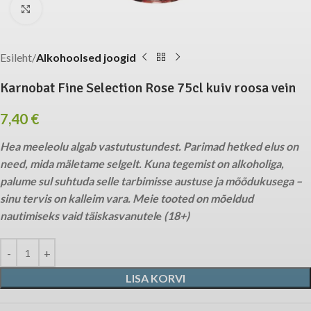
Click to enlarge
Esileht
Alkohoolsed joogid
Karnobat Fine Selection Rose 75cl kuiv roosa vein
7,40
€
Hea meeleolu algab vastutustundest. Parimad hetked elus on
need, mida mäletame selgelt. Kuna tegemist on alkoholiga,
palume sul suhtuda selle tarbimisse austuse ja mõõdukusega –
sinu tervis on kalleim vara. Meie tooted on mõeldud
nautimiseks vaid täiskasvanutel
e
(18+)
LISA KORVI