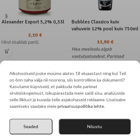
Alexander Export 5,2% 0,33l
Bubbles Classico kuiv
vahuvein 12% pool kuiv 750ml
2,10
€
11,90
€
Hind sisaldab panti.
Hea meeleolu algab
vastutustundest. Parimad
hetked elus on need, mida
mäletame selgelt. Kuna tegemist
Alkohoolseid jooke müüme alates 18 eluaastast ning kui Teil
on alkoholiga, palume sul
on õnn näha välja nii noorena, siis kontrollime ka dokumenti?
suhtuda selle tarbimisse austuse
Kasutame küpsiseid, et pakkuda teile parimat
ja mõõdukusega – sinu tervis on
sirvimiskogemust, isikupärastada meie saidi sisu, analüüsida
Mere 83 Võsu 45501, Haljala vald, Lääne-Virumaakond
kalleim vara. Meie tooted on
selle liiklust ja kuvada teile asjakohaseid reklaame. Lisateabe
saamiseks vaadake meie
privaatsuspoliitika lehte
.
mõeldud nautimiseks vaid
Ailemarket OÜ | Tel:
+372 5374 6555
| E-post:
täiskasvanutele (18+)
pitsa@vosupitsa.ee
Seaded
Nõustu
Pood
Ostukorv
Minu konto