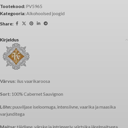
Tootekood:
PV5965
Kategooria:
Alkohoolsed joogid
Share:
Kirjeldus
Värvus
: ilus vaarikaroosa
Sort:
100% Cabernet Sauvignon
Lõhn:
puuviljase iseloomuga, intensiivne, vaarika ja maasika
varjunditega
Maitse:
täidlane, värske ja intrigeeriv, vürtsika järelmaitsega