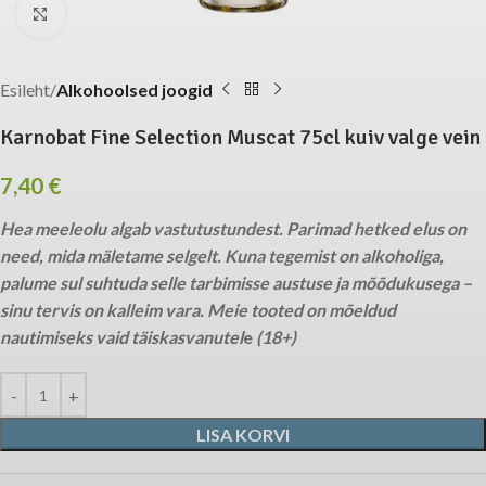
Click to enlarge
Esileht
Alkohoolsed joogid
Karnobat Fine Selection Muscat 75cl kuiv valge vein
7,40
€
Hea meeleolu algab vastutustundest. Parimad hetked elus on
need, mida mäletame selgelt. Kuna tegemist on alkoholiga,
palume sul suhtuda selle tarbimisse austuse ja mõõdukusega –
sinu tervis on kalleim vara. Meie tooted on mõeldud
nautimiseks vaid täiskasvanutel
e
(18+)
LISA KORVI