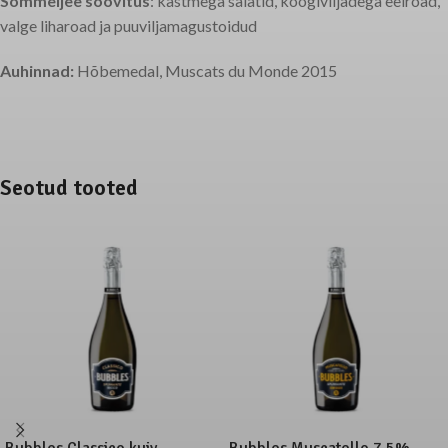
Sommeljee soovitus
: kastmega salatid, köögiviljadega eelroad,
valge liharoad ja puuviljamagustoidud
Auhinnad:
Hõbemedal, Muscats du Monde 2015
Seotud tooted