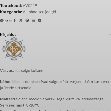
Tootekood:
VV0229
Kategooria:
Alkohoolsed joogid
Share:
Kirjeldus
Värvus
: ilus selge kollane
Lõhn:
lilleline, domineerivad valgete õite varjundid, õrn kurereha
ja ürtide aktsendid
Maitse:
täidlane, meeldiva värskusega, vürtsika järelmaitsega
Serveerimis t
: 8-10 °C.