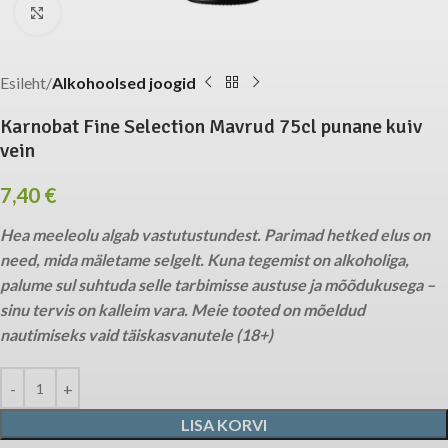
Click to enlarge
Esileht
Alkohoolsed joogid
Karnobat Fine Selection Mavrud 75cl punane kuiv
vein
7,40
€
Hea meeleolu algab vastutustundest. Parimad hetked elus on
need, mida mäletame selgelt. Kuna tegemist on alkoholiga,
palume sul suhtuda selle tarbimisse austuse ja mõõdukusega –
sinu tervis on kalleim vara. Meie tooted on mõeldud
nautimiseks vaid täiskasvanutele (18+)
LISA KORVI