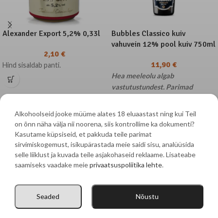
Alexander Export 5,2% 0,33l
Bubbles Classico kuiv
vahuvein 12% pool kuiv 750ml
2,10
€
11,90
€
Hind sisaldab panti.
Hea meeleolu algab
vastutustundest. Parimad
hetked elus on need, mida
mäletame selgelt. Kuna tegemist
Alkohoolseid jooke müüme alates 18 eluaastast ning kui Teil
on alkoholiga, palume sul
on õnn näha välja nii noorena, siis kontrollime ka dokumenti?
suhtuda selle tarbimisse austuse
Kasutame küpsiseid, et pakkuda teile parimat
ja mõõdukusega – sinu tervis on
sirvimiskogemust, isikupärastada meie saidi sisu, analüüsida
Mere 83 Võsu 45501, Haljala vald, Lääne-Virumaakond
kalleim vara. Meie tooted on
selle liiklust ja kuvada teile asjakohaseid reklaame. Lisateabe
saamiseks vaadake meie
privaatsuspoliitika lehte
.
mõeldud nautimiseks vaid
Ailemarket OÜ | Tel:
+372 5374 6555
| E-post:
täiskasvanutele (18+)
pitsa@vosupitsa.ee
Seaded
Nõustu
Pood
Ostukorv
Minu konto